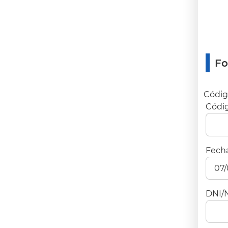
Fo
Códig
Códig
Fech
DNI/