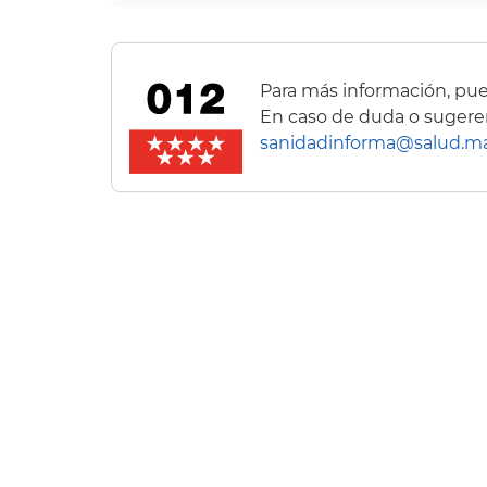
Para más información, pue
En caso de duda o sugeren
sanidadinforma@salud.ma
Accesib